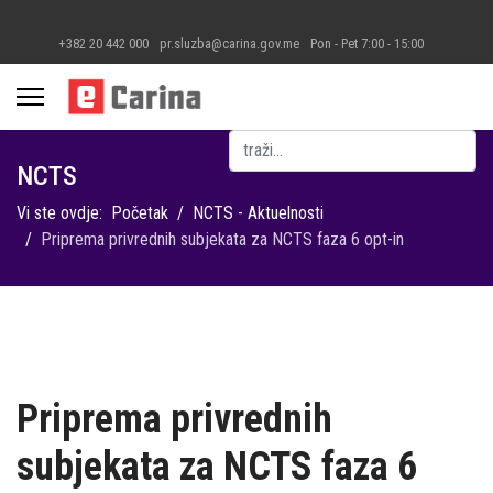
+382 20 442 000
pr.sluzba@carina.gov.me
Pon - Pet 7:00 - 15:00
Pretraga
NCTS
Vi ste ovdje:
Početak
NCTS - Aktuelnosti
Priprema privrednih subjekata za NCTS faza 6 opt-in
Priprema privrednih
subjekata za NCTS faza 6