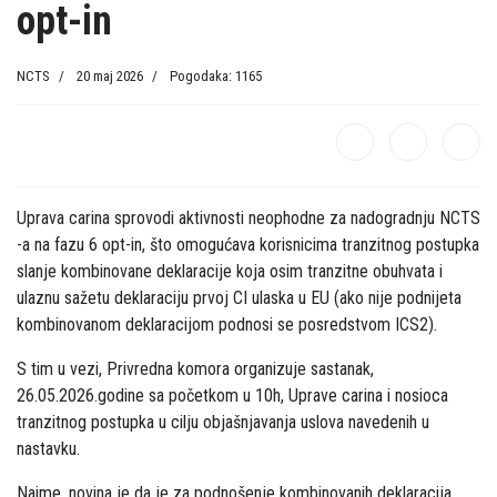
opt-in
NCTS
20 maj 2026
Pogodaka: 1165
Uprava carina sprovodi aktivnosti neophodne za nadogradnju NCTS
-a na fazu 6 opt-in, što omogućava korisnicima tranzitnog postupka
slanje kombinovane deklaracije koja osim tranzitne obuhvata i
ulaznu sažetu deklaraciju prvoj CI ulaska u EU (ako nije podnijeta
kombinovanom deklaracijom podnosi se posredstvom ICS2).
S tim u vezi, Privredna komora organizuje sastanak,
26.05.2026.godine sa početkom u 10h, Uprave carina i nosioca
tranzitnog postupka u cilju objašnjavanja uslova navedenih u
nastavku.
Naime, novina je da je za podnošenje kombinovanih deklaracija