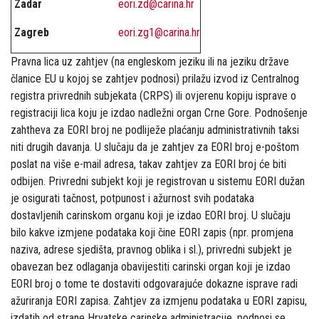
Zadar
eori.zd@carina.hr
Zagreb
eori.zg1@carina.hr
Pravna lica uz zahtjev (na engleskom jeziku ili na jeziku države
članice EU u kojoj se zahtjev podnosi) prilažu izvod iz Centralnog
registra privrednih subjekata (CRPS) ili ovjerenu kopiju isprave o
registraciji lica koju je izdao nadležni organ Crne Gore. Podnošenje
zahtheva za EORI broj ne podliježe plaćanju administrativnih taksi
niti drugih davanja. U slučaju da je zahtjev za EORI broj e-poštom
poslat na više e-mail adresa, takav zahtjev za EORI broj će biti
odbijen. Privredni subjekt koji je registrovan u sistemu EORI dužan
je osigurati tačnost, potpunost i ažurnost svih podataka
dostavljenih carinskom organu koji je izdao EORI broj. U slučaju
bilo kakve izmjene podataka koji čine EORI zapis (npr. promjena
naziva, adrese sjedišta, pravnog oblika i sl.), privredni subjekt je
obavezan bez odlaganja obavijestiti carinski organ koji je izdao
EORI broj o tome te dostaviti odgovarajuće dokazne isprave radi
ažuriranja EORI zapisa. Zahtjev za izmjenu podataka u EORI zapisu,
izdatih od strane Hrvatske carinske administracije, podnosi se