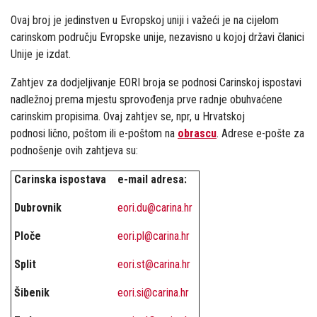
Ovaj broj je jedinstven u Evropskoj uniji i važeći je na cijelom
carinskom području Evropske unije, nezavisno u kojoj državi članici
Unije je izdat.
Zahtjev za dodjeljivanje EORI broja se podnosi Carinskoj ispostavi
nadležnoj prema mjestu sprovođenja prve radnje obuhvaćene
carinskim propisima. Ovaj zahtjev se, npr, u Hrvatskoj
podnosi
lično, poštom ili e-poštom na
obrascu
. Adrese e-pošte za
podnošenje ovih zahtjeva su:
Carinska ispostava
e-mail adresa:
Dubrovnik
eori.du@carina.hr
Ploče
eori.pl@carina.hr
Split
eori.st@carina.hr
Šibenik
eori.si@carina.hr