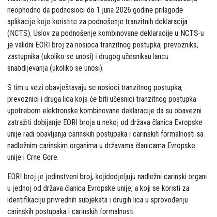
neophodno da podnosioci do 1.juna 2026.godine prilagode
aplikacije koje koristite za podnošenje tranzitnih deklaracija
(NCTS). Uslov za podnošenje kombinovane deklaracije u NCTS-u
je validni EORI broj za nosioca tranzitnog postupka, prevoznika,
zastupnika
(ukoliko se unosi)
i drugog učesnika
u lancu
snabdijevanja (ukoliko se unosi).
S tim u vezi obavještavaju se nosioci tranzitnog postupka,
prevoznici i druga lica koja će biti učesnici tranzitnog postupka
upotrebom elektronske kombinovane deklaracije da su obavezni
zatražiti dobijanje EORI broja u nekoj od država članica Evropske
unije radi obavljanja carinskih postupaka i carinskih formalnosti sa
nadležnim carinskim organima u državama članicama Evropske
unije i Crne Gore.
EORI broj je jedinstveni broj, koji
dodjeljuju nadležni carinski organi
u jednoj od država članica Evropske unije, a koji se koristi za
identifikaciju privrednih subjekata i drugih lica u sprovođenju
carinskih postupaka i carinskih formalnosti.