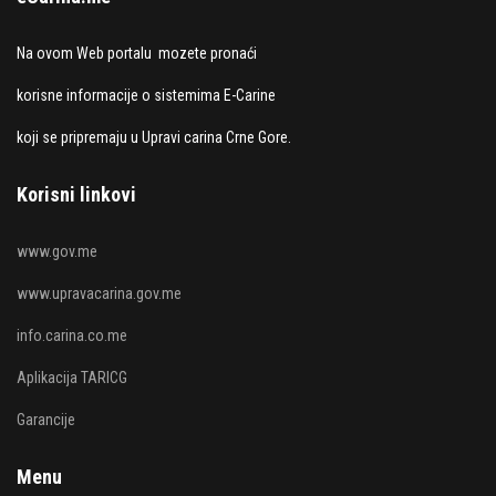
Na ovom Web portalu mozete pronaći
korisne informacije o sistemima E-Carine
koji se pripremaju u Upravi carina Crne Gore.
Korisni linkovi
www.gov.me
www.upravacarina.gov.me
info.carina.co.me
Aplikacija TARICG
Garancije
Menu