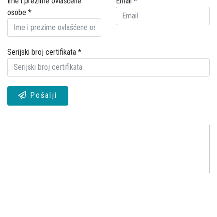
Ime i prezime ovlašćene
Email
*
osobe
*
Serijski broj certifikata
*
Pošalji