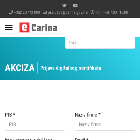
+382 20 442 000
pr.sluzba@carina.gov.me
Pon - Pet 7:00 - 15:00
Pretraga
AKCIZA
Prijava digitalnog sertifikata
PIB
*
Naziv firme
*