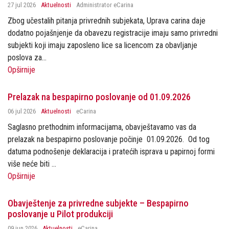
27 jul 2026
Aktuelnosti
Administrator eCarina
Zbog učestalih pitanja privrednih subjekata, Uprava carina daje
dodatno pojašnjenje da obavezu registracije imaju samo privredni
subjekti koji imaju zaposleno lice sa licencom za obavljanje
poslova za...
Opširnije
Prelazak na bespapirno poslovanje od 01.09.2026
06 jul 2026
Aktuelnosti
eCarina
Saglasno prethodnim informacijama, obavještavamo vas da
prelazak na bespapirno poslovanje počinje 01.09.2026. Od tog
datuma podnošenje deklaracija i pratećih isprava u papirnoj formi
više neće biti ...
Opširnije
Obavještenje za privredne subjekte – Bespapirno
poslovanje u Pilot produkciji
09 jun 2026
Aktuelnosti
eCarina