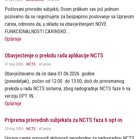
Poštovani privredni subjekti, Ovom prilikom vas još jednom
pozivamo da se registrujete za bespapirno poslovanje sa Upravom
carina, odnosno da, u skladu sa obavještenjem NOVE
FUNKCIONALNOSTI CARINSKO ...
Opširnije
Obavjestenje o prekidu rada aplikacije NCTS
27 maj 2026
NCTS
eCarina
Obavještavamo da će dana 01.06.2026. godine
(ponedeljak), počev od 12:00 do 13:00, doći do privremenog
prekida u radu NCTS sistema, zbog nadogradnje NCTS faze 6 na
verziju OPT IN...
Opširnije
Priprema privrednih subjekata za NCTS faza 6 opt-in
20 maj 2026
NCTS
eCarina
Uprava carina sprovodi aktivnosti neophodne za nadogradnju NCTS