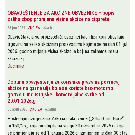
OBAVJEŠTENJE ZA AKCIZNE OBVEZNIKE – popis
zaliha zbog promjene visine akcize na cigarete
23 jun 2026
AKCIZA
eCarina
Obavještavaju se proizvođači, uvoznici kao i lica koja obavljaju
trgovinu na veliko akciznim proizvodima kojima se na dan 01. jul
2026. godine mijenja visina akcize, a koji na zalihama imaju
akcizne p...
Opširnije
Dopuna obavještenja za korisnike prava na povracaj
akcize na gasna ulja koja se koriste kao motorno
gorivo u industrijske i komercijalne svrhe od
20.01.2026.g
08 april 2026
AKCIZA
eCarina
Poslednjim izmjenama Zakona o akcizama („Sl.list Crne Gore“,
br.160/25), koje su stupile na snagu 30.decembra 2025.g. koje
se primjenjuju se od 1.januara 2026.g. izmijenjen je član 30 stav