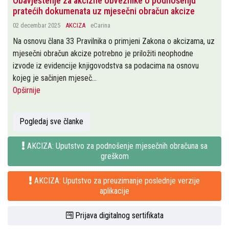
Obavještenje za akcizne obveznike o podnošenju
pratećih dokumenata uz mjesečni obračun akcize
02 decembar 2025
AKCIZA
eCarina
Na osnovu člana 33 Pravilnika o primjeni Zakona o akcizama, uz
mjesečni obračun akcize potrebno je priložiti neophodne
izvode iz evidencije knjigovodstva sa podacima na osnovu
kojeg je sačinjen mjeseč...
Opširnije
Pogledaj sve članke
AKCIZA: Uputstvo za podnošenje mjesečnih obračuna sa
greškom
AKCIZA: Uputstvo za preuzimanje poslednje verzije
aplikacije
Prijava digitalnog sertifikata