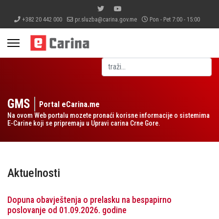
+382 20 442 000
pr.sluzba@carina.gov.me
Pon - Pet 7:00 - 15:00
Pretraga
GMS
Portal eCarina.me
Na ovom Web portalu mozete pronaći korisne informacije o sistemima
E-Carine koji se pripremaju u Upravi carina Crne Gore.
Aktuelnosti
Dopuna obavještenja o prelasku na bespapirno
poslovanje od 01.09.2026. godine