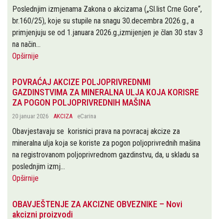
Poslednjim izmjenama Zakona o akcizama („Sl.list Crne Gore“,
br.160/25), koje su stupile na snagu 30.decembra 2026.g., a
primjenjuju se od 1.januara 2026.g.,izmijenjen je član 30 stav 3
na način...
Opširnije
POVRAĆAJ AKCIZE POLJOPRIVREDNMI
GAZDINSTVIMA ZA MINERALNA ULJA KOJA KORISRE
ZA POGON POLJOPRIVREDNIH MAŠINA
20 januar 2026
AKCIZA
eCarina
Obavjestavaju se korisnici prava na povracaj akcize za
mineralna ulja koja se koriste za pogon poljoprivrednih mašina
na registrovanom poljoprivrednom gazdinstvu, da, u skladu sa
poslednjim izmj...
Opširnije
OBAVJEŠTENJE ZA AKCIZNE OBVEZNIKE – Novi
akcizni proizvodi