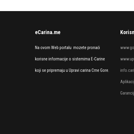
eCarina.me
Korisn
Na ovom Web portalu mozete pronaći
www.go
korisne informacije o sistemima E-Carine
www.upr
koji se pripremaju u Upravi carina Crne Gore.
info.ca
Aplikac
Garanci