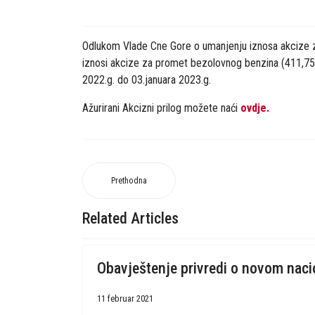
Odlukom Vlade Cne Gore o umanjenju iznosa akcize za 
iznosi akcize za promet bezolovnog benzina (411,75 e
2022.g. do 03.januara 2023.g.
Ažurirani Akcizni prilog možete naći
ovdje.
Prethodna
Related Articles
Obavještenje privredi o novom nac
11 februar 2021