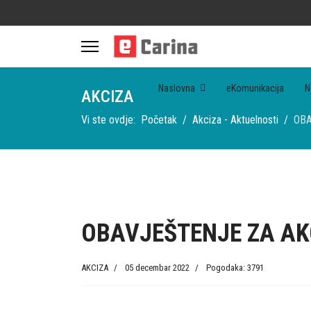
Naslovna
eKomunikacija
N
AKCIZA
Vi ste ovdje:
Početak
Akciza - Aktuelnosti
OBA
OBAVJEŠTENJE ZA AKC
AKCIZA
05 decembar 2022
Pogodaka: 3791