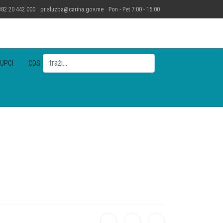
82 20 442 000
pr.sluzba@carina.gov.me
Pon - Pet 7:00 - 15:00
Pretraga
UPCI
CDS