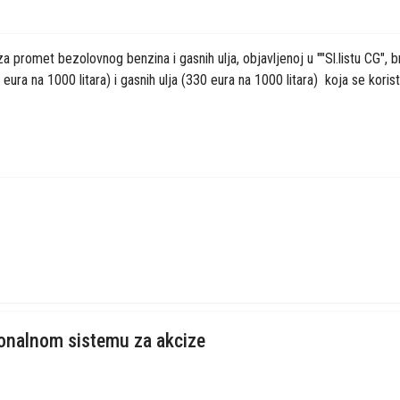
promet bezolovnog benzina i gasnih ulja, objavljenoj u ""Sl.listu CG", b
ura na 1000 litara) i gasnih ulja (330 eura na 1000 litara) koja se kor
ionalnom sistemu za akcize