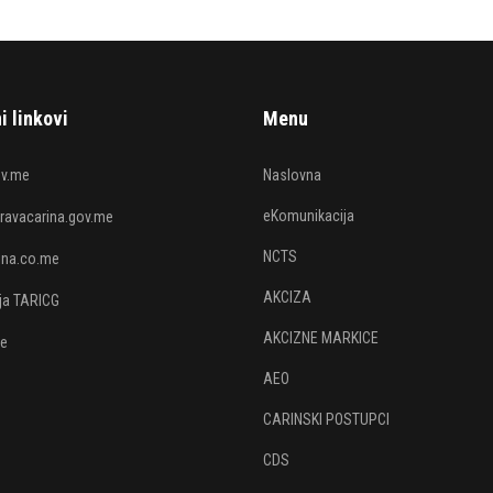
i linkovi
Menu
v.me
Naslovna
eKomunikacija
avacarina.gov.me
NCTS
rina.co.me
AKCIZA
ija TARICG
AKCIZNE MARKICE
je
AEO
CARINSKI POSTUPCI
CDS